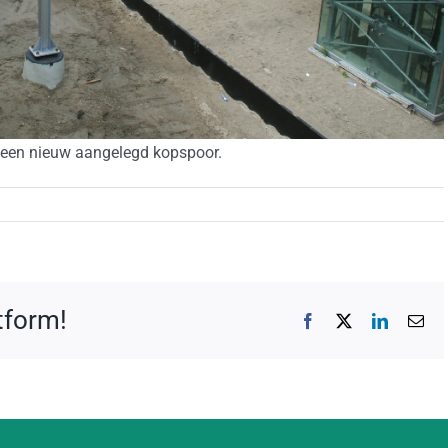
 een nieuw aangelegd kopspoor.
atform!
Facebook
X
LinkedIn
E-
mai