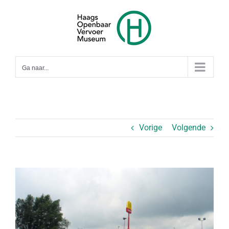
Ga
naar
inhoud
Ga naar...
Vorige
Volgende
Bekijk
grotere
afbeelding