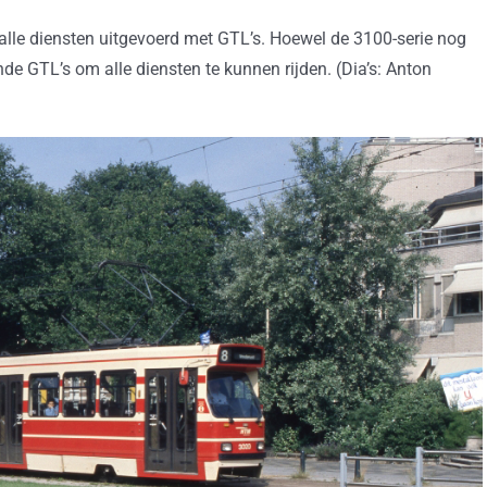
 alle diensten uitgevoerd met GTL’s. Hoewel de 3100-serie nog
nde GTL’s om alle diensten te kunnen rijden. (Dia’s: Anton