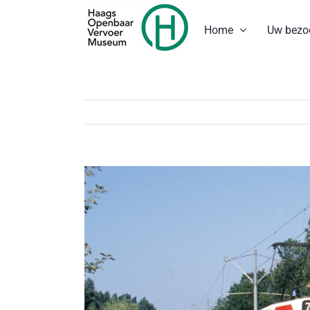
Ga
naar
Home
Uw bezo
inhoud
Bekijk
grotere
afbeelding