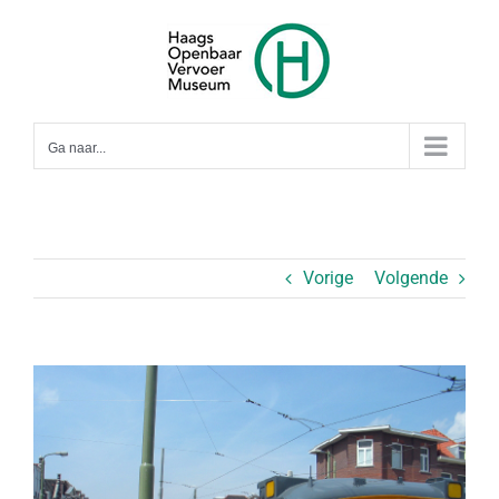
Ga
naar
inhoud
Ga naar...
Vorige
Volgende
Bekijk
grotere
afbeelding