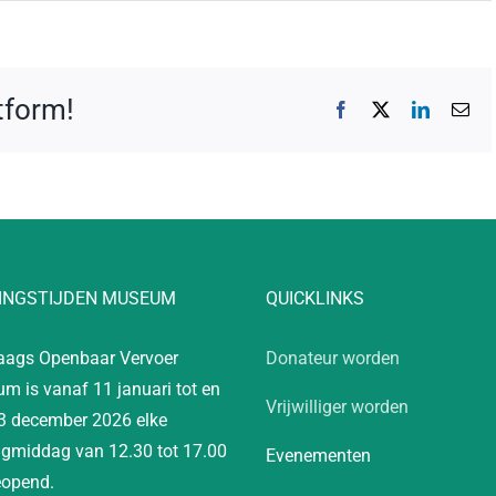
atform!
Facebook
X
LinkedIn
E-
mai
INGSTIJDEN MUSEUM
QUICKLINKS
aags Openbaar Vervoer
Donateur worden
m is vanaf 11 januari tot en
Vrijwilliger worden
3 december 2026 elke
gmiddag van 12.30 tot 17.00
Evenementen
eopend.