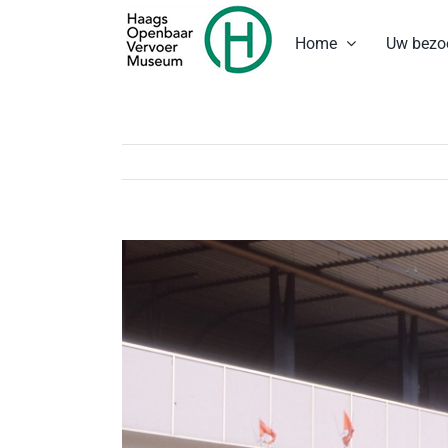
Ga
naar
Home
Uw bezo
inhoud
Bekijk
grotere
afbeelding