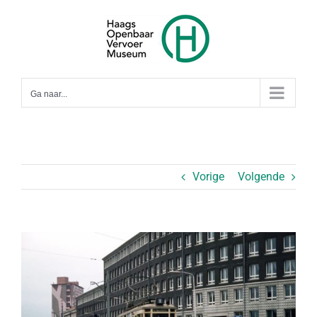
Ga
naar
inhoud
Ga naar...
Vorige
Volgende
Bekijk
grotere
afbeelding