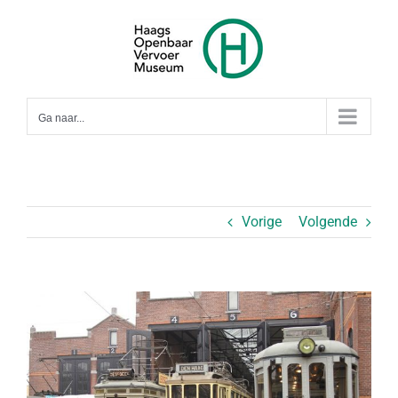
Ga
naar
inhoud
Ga naar...
Vorige
Volgende
Bekijk
grotere
afbeelding