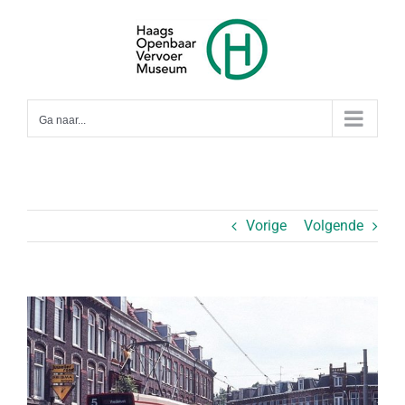
Ga
naar
inhoud
Ga naar...
Vorige
Volgende
Bekijk
grotere
afbeelding