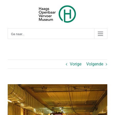
Ga
naar
inhoud
Ga naar...
Vorige
Volgende
Bekijk
grotere
afbeelding