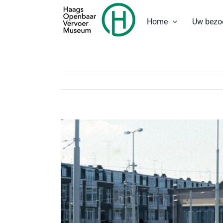
Ga
naar
Home
Uw bezo
inhoud
Bekijk
grotere
afbeelding