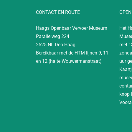
CONTACT EN ROUTE
OPEN
Haags Openbaar Vervoer Museum
Het H
Parallelweg 224
Museu
2525 NL Den Haag
met 1
Bereikbaar met de HTM-lijnen 9, 11
zonda
en 12 (halte Wouwermanstraat)
uur g
Kaartj
museu
contan
knop 
Vooraf