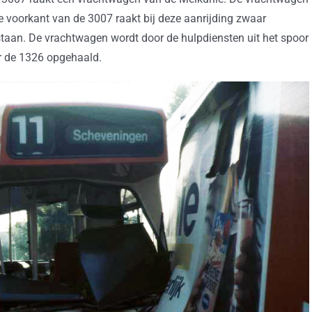
e voorkant van de 3007 raakt bij deze aanrijding zwaar
staan. De vrachtwagen wordt door de hulpdiensten uit het spoor
r de 1326 opgehaald.