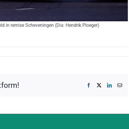
ld in remise Scheveningen (Dia: Hendrik Ploeger)
atform!
Facebook
X
LinkedIn
E-
mai