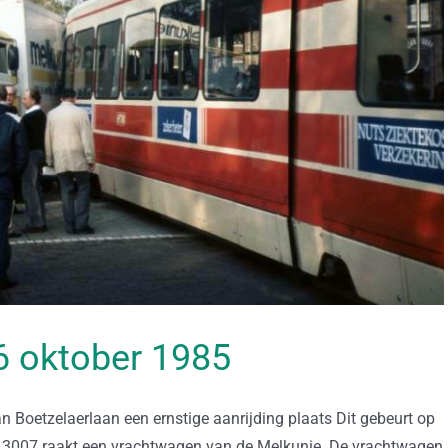
26 oktober 1985
an Boetzelaerlaan een ernstige aanrijding plaats Dit gebeurt op
e 3007 raakt een vrachtwagen van de Melkunie. De vrachtwagen