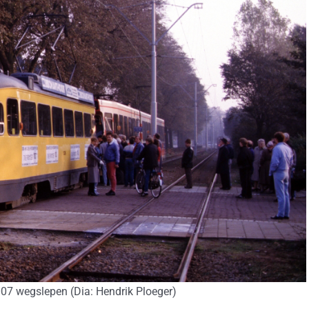
07 wegslepen (Dia: Hendrik Ploeger)