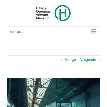
Ga
naar
inhoud
Ga naar...
Vorige
Volgende
Bekijk
grotere
afbeelding