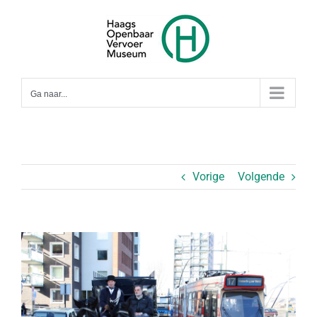
Ga
naar
inhoud
Ga naar...
Vorige
Volgende
Bekijk
grotere
afbeelding