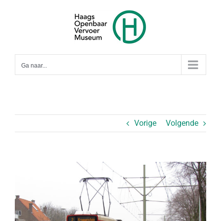
Ga
naar
inhoud
Ga naar...
Vorige
Volgende
Bekijk
grotere
afbeelding