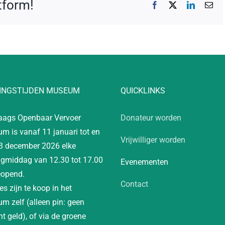
atform!
Facebook
X
LinkedIn
E-
mai
INGSTIJDEN MUSEUM
QUICKLINKS
aags Openbaar Vervoer
Donateur worden
m is vanaf 11 januari tot en
Vrijwilliger worden
3 december 2026 elke
gmiddag van 12.30 tot 17.00
Evenementen
eopend.
Contact
es zijn te koop in het
m zelf (alleen pin: geen
t geld), of via de groene