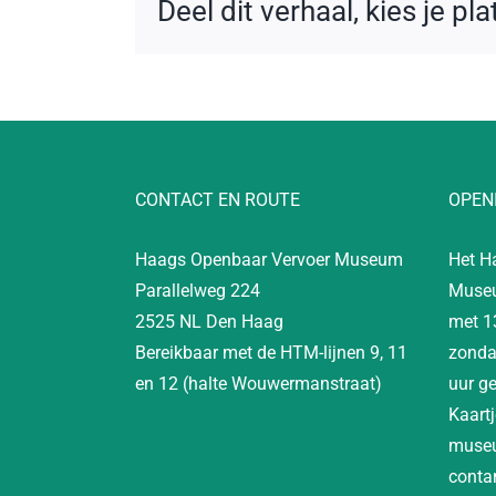
Deel dit verhaal, kies je pl
CONTACT EN ROUTE
OPEN
Haags Openbaar Vervoer Museum
Het H
Parallelweg 224
Museu
2525 NL Den Haag
met 1
Bereikbaar met de HTM-lijnen 9, 11
zonda
en 12 (halte Wouwermanstraat)
uur g
Kaartj
museu
contan