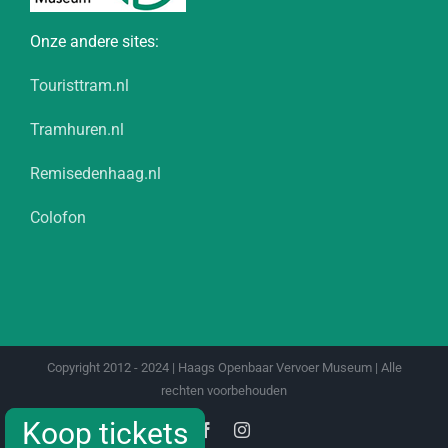
Onze andere sites:
Touristtram.nl
Tramhuren.nl
Remisedenhaag.nl
Colofon
Copyright 2012 - 2024 | Haags Openbaar Vervoer Museum | Alle
rechten voorbehouden
Koop tickets
Koop tickets
Facebook
Instagram