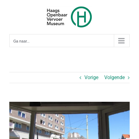
Ga
naar
inhoud
Ga naar...
Vorige
Volgende
Bekijk
grotere
afbeelding