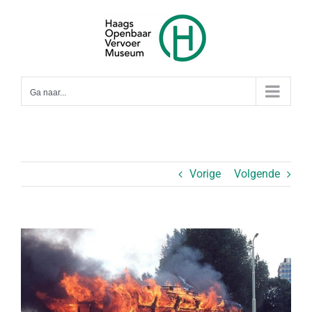
Ga
naar
inhoud
Ga naar...
Vorige
Volgende
Bekijk
grotere
afbeelding