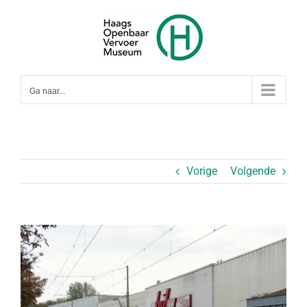
Ga
naar
inhoud
Ga naar...
Vorige
Volgende
Bekijk
grotere
afbeelding