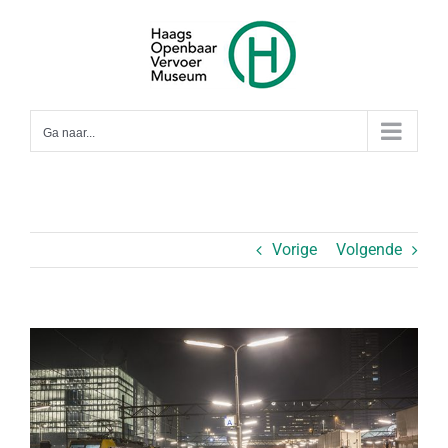
Ga
naar
inhoud
Ga naar...
Vorige
Volgende
Bekijk
grotere
afbeelding