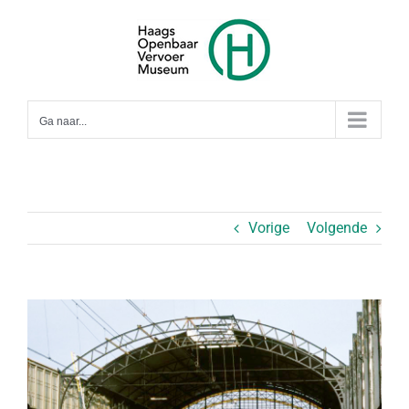
Ga
naar
inhoud
Ga naar...
Vorige
Volgende
Bekijk
grotere
afbeelding