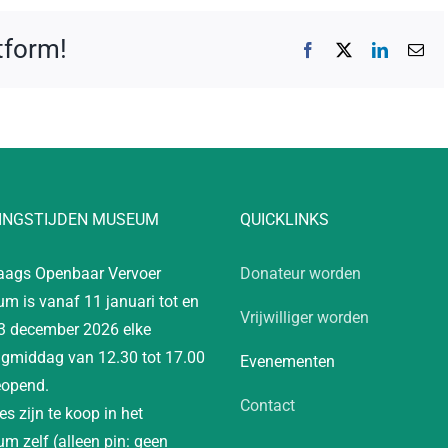
atform!
Facebook
X
LinkedIn
E-
mai
INGSTIJDEN MUSEUM
QUICKLINKS
aags Openbaar Vervoer
Donateur worden
m is vanaf 11 januari tot en
Vrijwilliger worden
3 december 2026 elke
gmiddag van 12.30 tot 17.00
Evenementen
eopend.
Contact
es zijn te koop in het
m zelf (alleen pin: geen