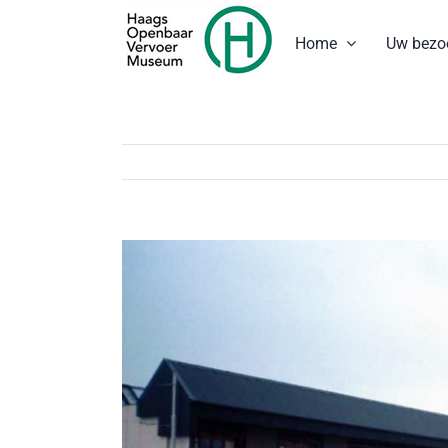
Ga
naar
Home
Uw bezo
inhoud
Bekijk
grotere
afbeelding