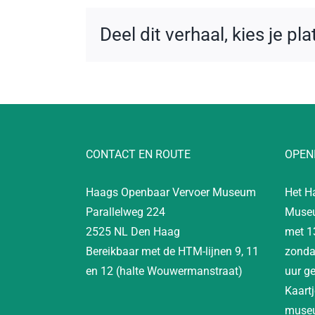
Deel dit verhaal, kies je pl
CONTACT EN ROUTE
OPEN
Haags Openbaar Vervoer Museum
Het H
Parallelweg 224
Museu
2525 NL Den Haag
met 1
Bereikbaar met de HTM-lijnen 9, 11
zonda
en 12 (halte Wouwermanstraat)
uur g
Kaartj
museu