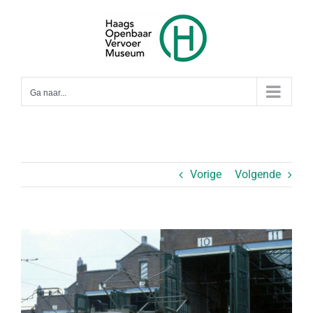
Ga
naar
inhoud
Ga naar...
Vorige
Volgende
Bekijk
grotere
afbeelding