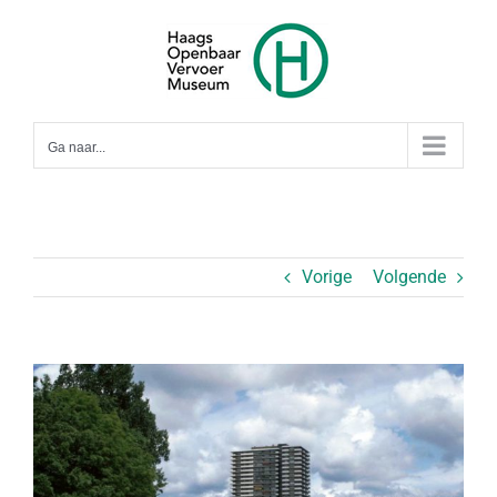
Ga
naar
inhoud
Ga naar...
Vorige
Volgende
Bekijk
grotere
afbeelding