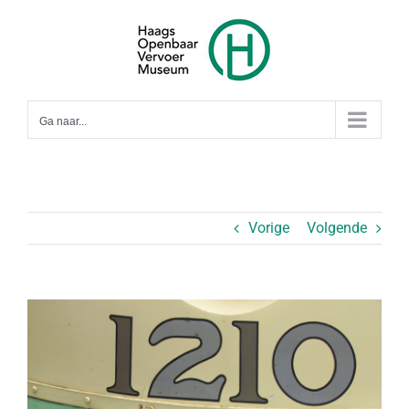
Ga
naar
inhoud
Ga naar...
Vorige
Volgende
Bekijk
grotere
afbeelding