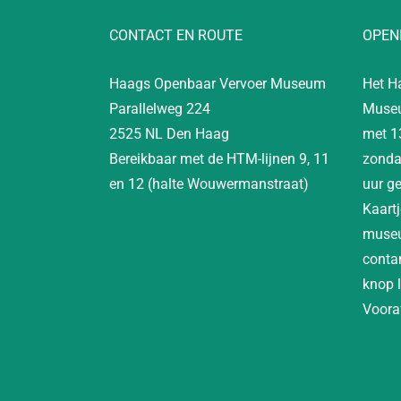
CONTACT EN ROUTE
OPEN
Haags Openbaar Vervoer Museum
Het H
Parallelweg 224
Museu
2525 NL Den Haag
met 1
Bereikbaar met de HTM-lijnen 9, 11
zonda
en 12 (halte Wouwermanstraat)
uur g
Kaartj
museu
contan
knop 
Vooraf