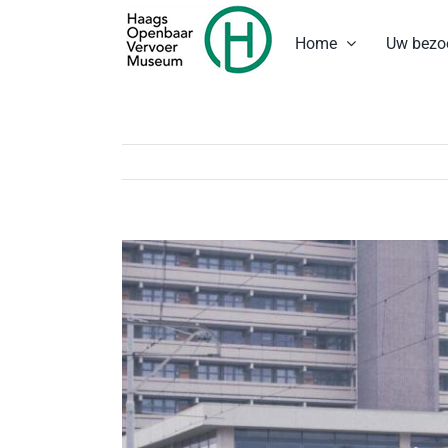
Ga
naar
Home
Uw bezo
inhoud
Bekijk
grotere
afbeelding