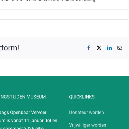
atform!
Facebook
X
LinkedIn
E-
mai
INGSTIJDEN MUSEUM
QUICKLINKS
aags Openbaar Vervoer
Donateur worden
m is vanaf 11 januari tot en
Vrijwilliger worden
3 december 2026 elke