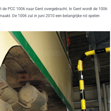
rdt de PCC 1006 naar Gent overgebracht. In Gent wordt de 1006
aakt. De 1006 zal in juni 2010 een belangrijke rol spelen
.