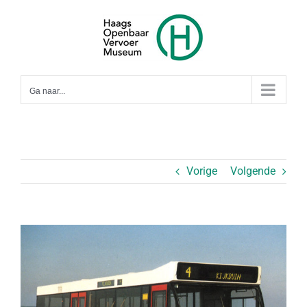
Ga
naar
inhoud
Ga naar...
Vorige
Volgende
Bekijk
grotere
afbeelding