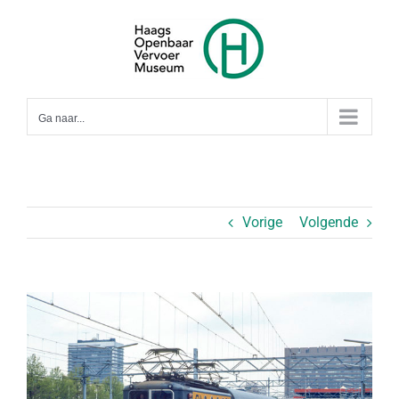
Ga
naar
inhoud
Ga naar...
Vorige
Volgende
Bekijk
grotere
afbeelding