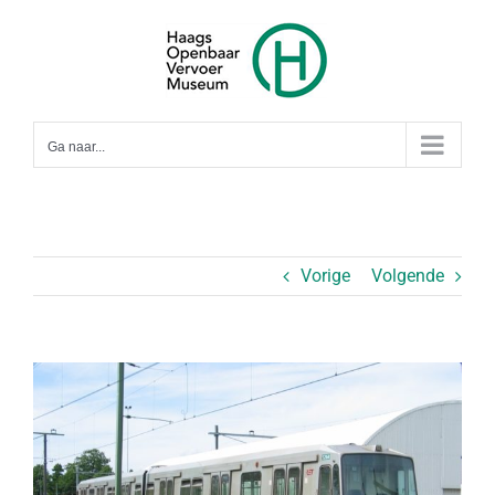
Ga
naar
inhoud
Ga naar...
Vorige
Volgende
Bekijk
grotere
afbeelding