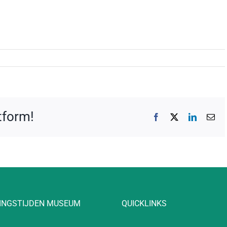
atform!
Facebook
X
LinkedIn
E-
mai
INGSTIJDEN MUSEUM
QUICKLINKS