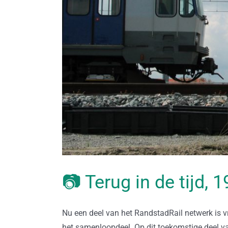
📷 Terug in de tijd,
Nu een deel van het RandstadRail netwerk is 
het samenloopdeel. Op dit toekomstige deel va