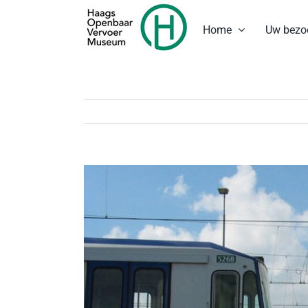
Ga
naar
Home
Uw bezo
inhoud
Bekijk
grotere
afbeelding