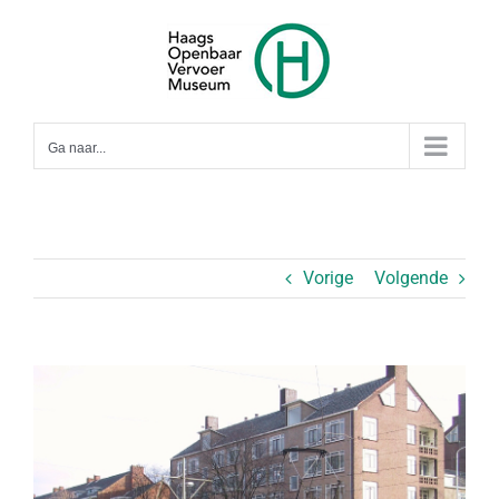
Ga
naar
inhoud
Ga naar...
Vorige
Volgende
Bekijk
grotere
afbeelding