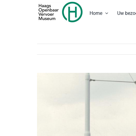
Ga
naar
Home
Uw bezo
inhoud
Bekijk
grotere
afbeelding