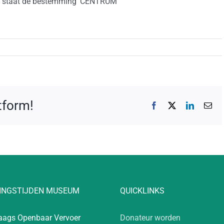
lm staat de bestemming ‘CENTRUM’
atform!
Facebook
X
LinkedIn
E-
mai
INGSTIJDEN MUSEUM
QUICKLINKS
aags Openbaar Vervoer
Donateur worden