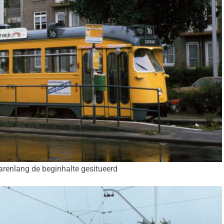
jarenlang de beginhalte gesitueerd