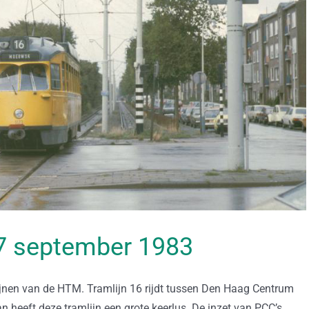
 17 september 1983
mlijnen van de HTM. Tramlijn 16 rijdt tussen Den Haag Centrum
 heeft deze tramlijn een grote keerlus. De inzet van PCC’s