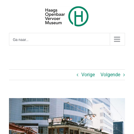
Ga
naar
inhoud
Ga naar...
Vorige
Volgende
Bekijk
grotere
afbeelding