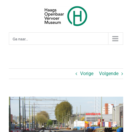
Ga
naar
inhoud
Ga naar...
Vorige
Volgende
Bekijk
grotere
afbeelding