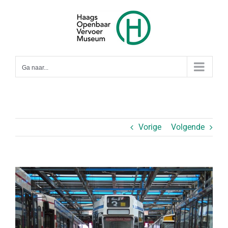
Ga
naar
inhoud
Ga naar...
Vorige
Volgende
Bekijk
grotere
afbeelding