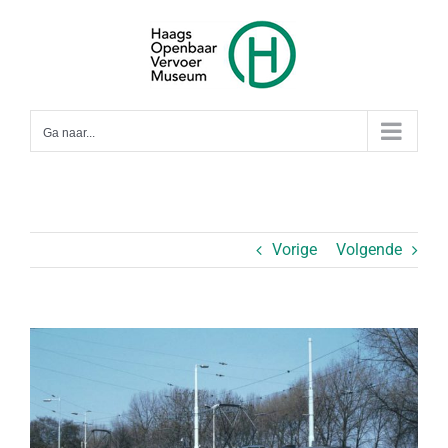
Ga
naar
inhoud
Ga naar...
Vorige
Volgende
Bekijk
grotere
afbeelding