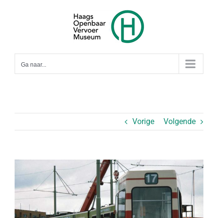
Ga
naar
inhoud
Ga naar...
Vorige
Volgende
Bekijk
grotere
afbeelding