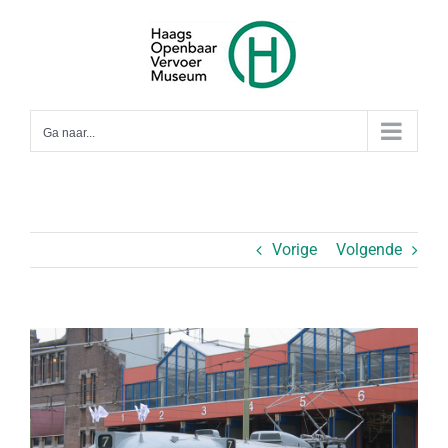
Ga
naar
inhoud
Ga naar...
Vorige
Volgende
Bekijk
grotere
afbeelding