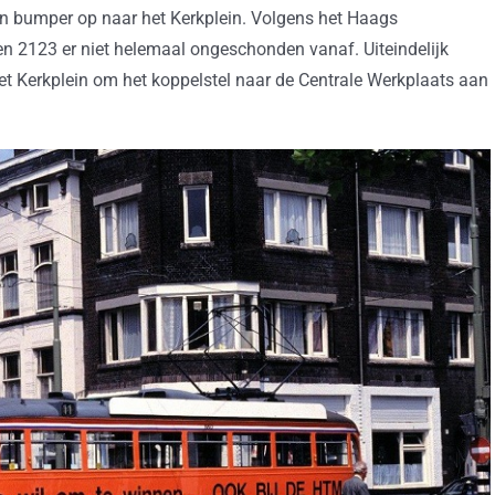
an bumper op naar het Kerkplein. Volgens het Haags
2123 er niet helemaal ongeschonden vanaf. Uiteindelijk
het Kerkplein om het koppelstel naar de Centrale Werkplaats aan