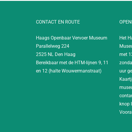
CONTACT EN ROUTE
OPEN
Haags Openbaar Vervoer Museum
Het H
Parallelweg 224
Museu
2525 NL Den Haag
met 1
Bereikbaar met de HTM-lijnen 9, 11
zonda
en 12 (halte Wouwermanstraat)
uur g
Kaartj
museu
contan
knop 
Vooraf