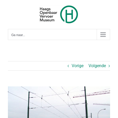
Ga
naar
inhoud
Ga naar...
Vorige
Volgende
Bekijk
grotere
afbeelding