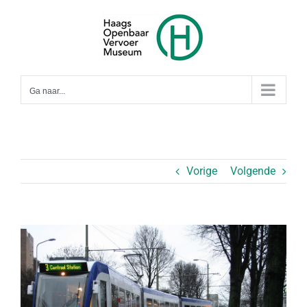
Ga
naar
inhoud
Ga naar...
Vorige
Volgende
Bekijk
grotere
afbeelding