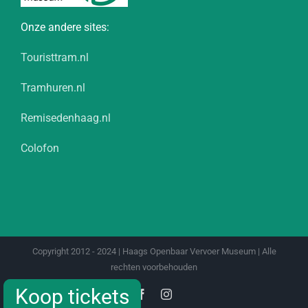
Onze andere sites:
Touristtram.nl
Tramhuren.nl
Remisedenhaag.nl
Colofon
Copyright 2012 - 2024 | Haags Openbaar Vervoer Museum | Alle
rechten voorbehouden
Koop tickets
Koop tickets
Facebook
Instagram