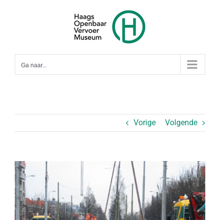
Ga
naar
inhoud
Ga naar...
Vorige
Volgende
Bekijk
grotere
afbeelding