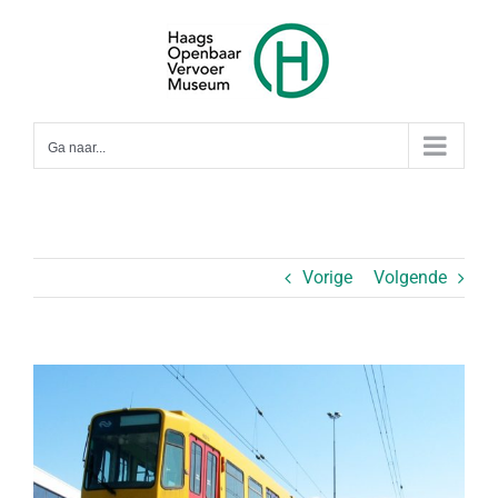
Ga
naar
inhoud
Ga naar...
Vorige
Volgende
Bekijk
grotere
afbeelding