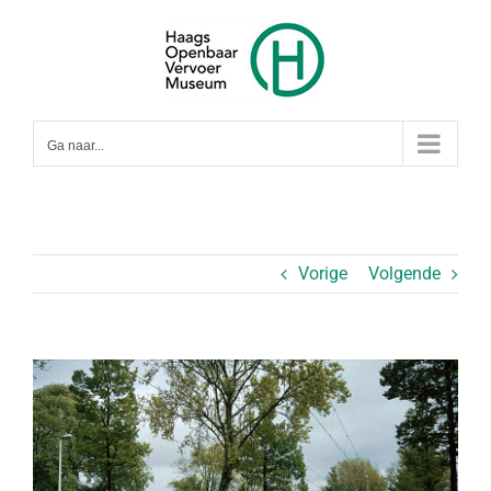
Ga
naar
inhoud
Ga naar...
Vorige
Volgende
Bekijk
grotere
afbeelding