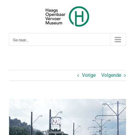
Ga
naar
inhoud
Ga naar...
Vorige
Volgende
Bekijk
grotere
afbeelding