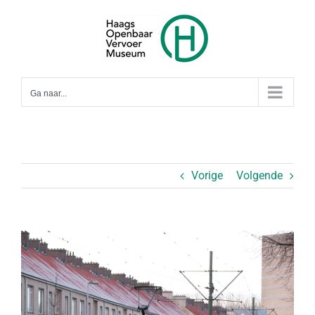
Ga
naar
inhoud
Ga naar...
Vorige
Volgende
Bekijk
grotere
afbeelding