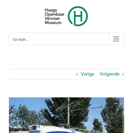
Ga
naar
inhoud
Ga naar...
Vorige
Volgende
Bekijk
grotere
afbeelding