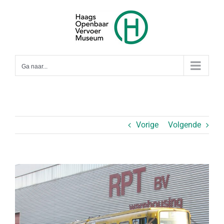
Ga
naar
inhoud
Ga naar...
Vorige
Volgende
Bekijk
grotere
afbeelding