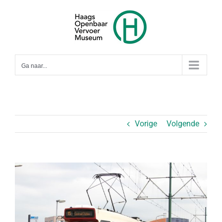
Ga
naar
inhoud
Ga naar...
Vorige
Volgende
Bekijk
grotere
afbeelding