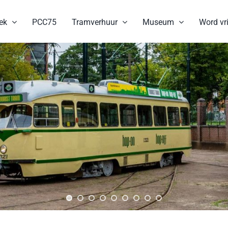
ek
PCC75
Tramverhuur
Museum
Word vri