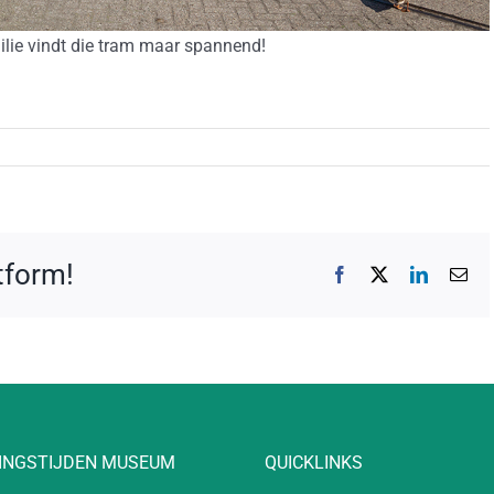
lie vindt die tram maar spannend!
atform!
Facebook
X
LinkedIn
E-
mai
INGSTIJDEN MUSEUM
QUICKLINKS