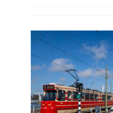
Bekijk
grotere
afbeelding